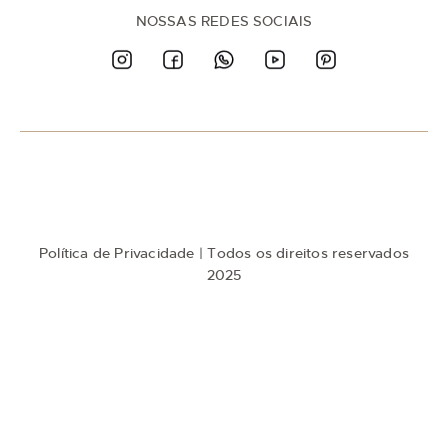
e
n
NOSSAS REDES SOCIAIS
a
n
o
s
s
a
N
e
w
s
l
e
t
Política de Privacidade
| Todos os direitos reservados
t
e
2025
r
: