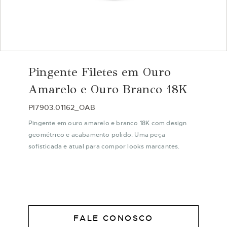
Saltar
para
Pingente Filetes em Ouro
o
início
Amarelo e Ouro Branco 18K
da
Galeria
PI7903.01162_OAB
de
Pingente em ouro amarelo e branco 18K com design
imagens
geométrico e acabamento polido. Uma peça
sofisticada e atual para compor looks marcantes.
FALE CONOSCO