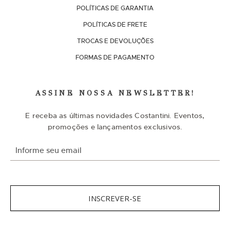
POLÍTICAS DE GARANTIA
POLÍTICAS DE FRETE
TROCAS E DEVOLUÇÕES
FORMAS DE PAGAMENTO
ASSINE NOSSA NEWSLETTER!
E receba as últimas novidades Costantini. Eventos,
promoções e lançamentos exclusivos.
I
n
s
c
r
e
v
INSCREVER-SE
a
-
s