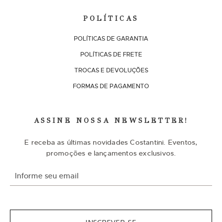
POLÍTICAS
POLÍTICAS DE GARANTIA
POLÍTICAS DE FRETE
TROCAS E DEVOLUÇÕES
FORMAS DE PAGAMENTO
ASSINE NOSSA NEWSLETTER!
E receba as últimas novidades Costantini. Eventos,
promoções e lançamentos exclusivos.
I
n
s
c
r
e
v
INSCREVER-SE