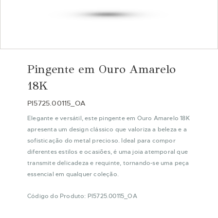
Saltar
para
Pingente em Ouro Amarelo
o
início
18K
da
Galeria
PI5725.00115_OA
de
Elegante e versátil, este pingente em Ouro Amarelo 18K
imagens
apresenta um design clássico que valoriza a beleza e a
sofisticação do metal precioso. Ideal para compor
diferentes estilos e ocasiões, é uma joia atemporal que
transmite delicadeza e requinte, tornando-se uma peça
essencial em qualquer coleção.
Código do Produto: PI5725.00115_OA