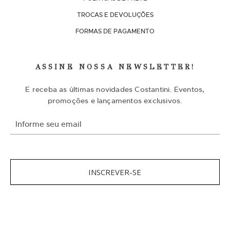
TROCAS E DEVOLUÇÕES
FORMAS DE PAGAMENTO
ASSINE NOSSA NEWSLETTER!
E receba as últimas novidades Costantini. Eventos,
promoções e lançamentos exclusivos.
I
n
s
c
r
e
v
INSCREVER-SE
a
-
s
e
n
NOSSAS REDES SOCIAIS
a