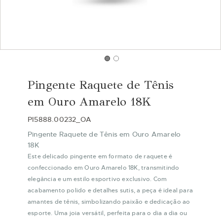
Saltar
para
Pingente Raquete de Tênis
o
início
em Ouro Amarelo 18K
da
Galeria
PI5888.00232_OA
de
Pingente Raquete de Tênis em Ouro Amarelo
imagens
18K
Este delicado pingente em formato de raquete é
confeccionado em Ouro Amarelo 18K, transmitindo
elegância e um estilo esportivo exclusivo. Com
acabamento polido e detalhes sutis, a peça é ideal para
amantes de tênis, simbolizando paixão e dedicação ao
esporte. Uma joia versátil, perfeita para o dia a dia ou