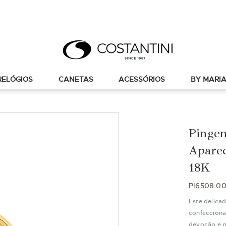
RELÓGIOS
CANETAS
ACESSÓRIOS
BY MARIA
Pingen
Apare
18K
PI6508.0
Este delica
confecciona
devoção e p