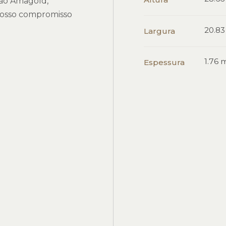
ação Amagold,
 nosso compromisso
20.8
Largura
1.76
Espessura