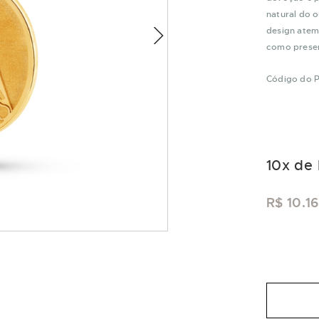
natural do o
design atemp
como presen
Código do 
10
x de
R$ 10.1