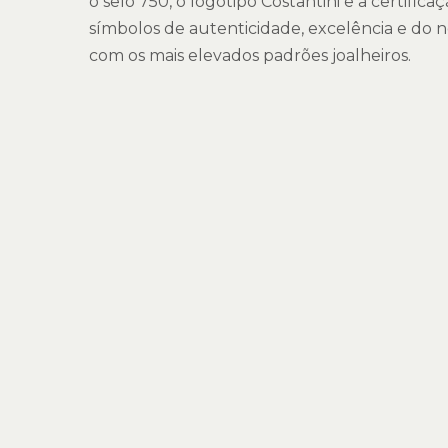
o selo 750, o logotipo Costantini e a certific
símbolos de autenticidade, excelência e do
com os mais elevados padrões joalheiros.