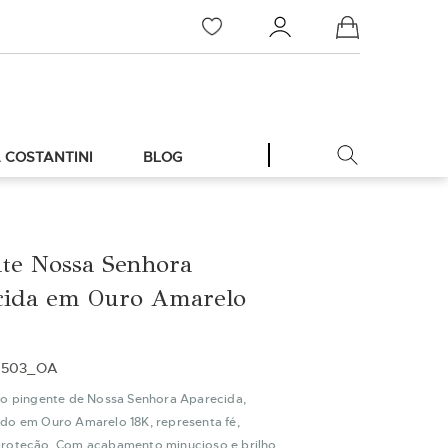
Meu Carrinho
 COSTANTINI
BLOG
te Nossa Senhora
cida em Ouro Amarelo
0503_OA
do pingente de Nossa Senhora Aparecida,
do em Ouro Amarelo 18K, representa fé,
roteção. Com acabamento minucioso e brilho