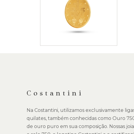
Saltar
para
o
início
da
DESCRIÇÃO
Galeria
de
imagens
Costantini
Na Costantini, utilizamos exclusivamente lig
quilates, também conhecidas como Ouro 75
de ouro puro em sua composição. Nossas joi