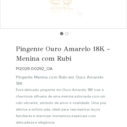
Saltar
para
Pingente Ouro Amarelo 18K -
o
início
Menina com Rubi
da
Galeria
PI2029.00292_OA
de
Pingente Menina com Rubi em Ouro Amarelo
imagens
18K
Este delicado pingente em Ouro Amarelo 18K traz a
charmosa silhueta de uma menina adornada com um
rubi vibrante, símbolo de amor e vitalidade. Uma joia
afetiva e sofisticada, ideal para representar laços
familiares e eternizar momentos especiais com
delicadeza e elegância.