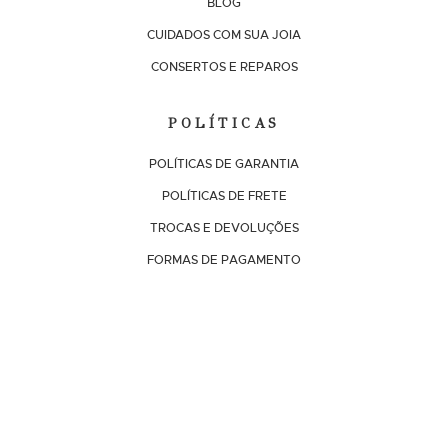
BLOG
CUIDADOS COM SUA JOIA
CONSERTOS E REPAROS
POLÍTICAS
POLÍTICAS DE GARANTIA
POLÍTICAS DE FRETE
TROCAS E DEVOLUÇÕES
FORMAS DE PAGAMENTO
ASSINE NOSSA NEWSLETTER!
E receba as últimas novidades Costantini. Eventos,
promoções e lançamentos exclusivos.
I
n