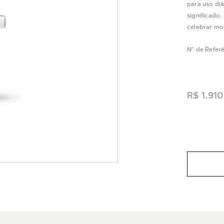
para uso di
significado
celebrar mo
N° de Refer
R$ 1.91