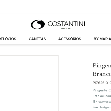
RELÓGIOS
CANETAS
ACESSÓRIOS
BY MARIA
Pinge
Branc
PI7626.0
Pingente 
Este delica
18K expressa
Seu design m