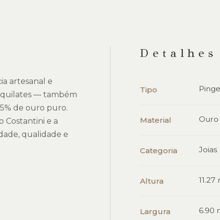
Detalhes
ia artesanal e
Ping
Tipo
18 quilates — também
5% de ouro puro.
Ouro
Material
 Costantini e a
dade, qualidade e
Joias
Categoria
11.2
Altura
6.90
Largura