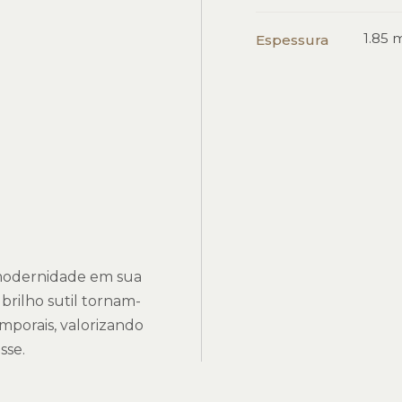
1.85
Espessura
modernidade em sua
 brilho sutil tornam-
mporais, valorizando
sse.