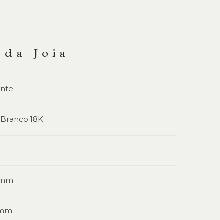
 da Joia
ente
 Branco 18K
7 mm
 mm