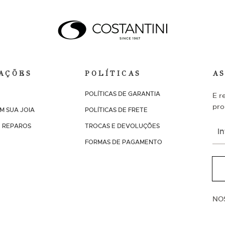
AÇÕES
POLÍTICAS
A
POLÍTICAS DE GARANTIA
E r
pro
M SUA JOIA
POLÍTICAS DE FRETE
I
 REPAROS
TROCAS E DEVOLUÇÕES
n
s
FORMAS DE PAGAMENTO
c
r
e
v
a
-
NO
s
e
n