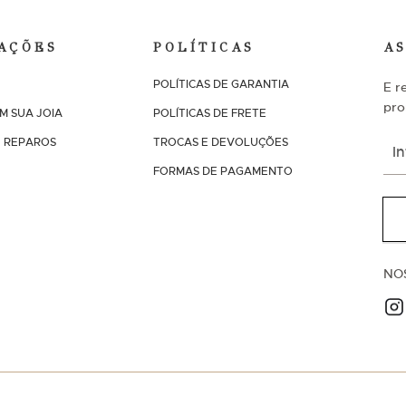
AÇÕES
POLÍTICAS
A
POLÍTICAS DE GARANTIA
E r
pro
M SUA JOIA
POLÍTICAS DE FRETE
I
 REPAROS
TROCAS E DEVOLUÇÕES
n
FORMAS DE PAGAMENTO
s
c
r
e
v
a
NO
-
s
e
n
a
n
o