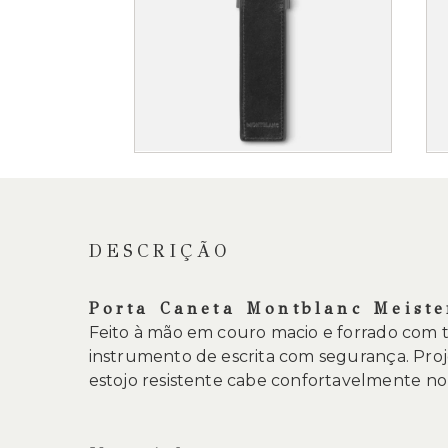
Saltar
para
o
início
da
DESCRIÇÃO
Galeria
de
imagens
Porta Caneta Montblanc Meiste
Feito à mão em couro macio e forrado com t
instrumento de escrita com segurança. Pro
estojo resistente cabe confortavelmente no