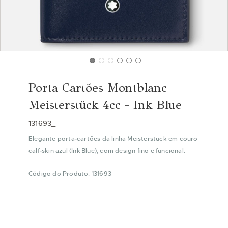
Saltar
para
Porta Cartões Montblanc
o
início
Meisterstück 4cc - Ink Blue
da
Galeria
131693_
de
Elegante porta‑cartões da linha Meisterstück em couro
imagens
calf‑skin azul (Ink Blue), com design fino e funcional.
Código do Produto: 131693