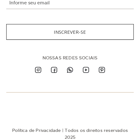
n
s
c
r
e
v
INSCREVER-SE
a
-
s
e
n
NOSSAS REDES SOCIAIS
a
n
o
s
s
a
N
e
w
s
l
e
t
Política de Privacidade
| Todos os direitos reservados
t
e
2025