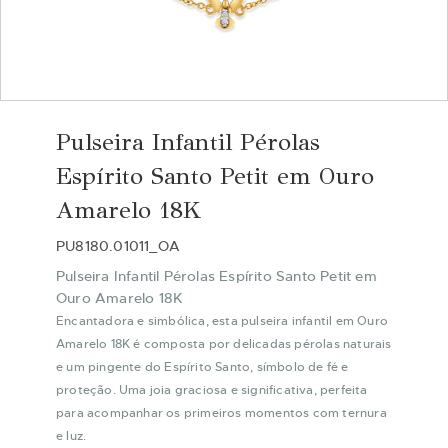
Saltar
para
Pulseira Infantil Pérolas
o
início
Espírito Santo Petit em Ouro
da
Amarelo 18K
Galeria
de
PU8180.01011_OA
imagens
Pulseira Infantil Pérolas Espírito Santo Petit em
Ouro Amarelo 18K
Encantadora e simbólica, esta pulseira infantil em Ouro
Amarelo 18K é composta por delicadas pérolas naturais
e um pingente do Espírito Santo, símbolo de fé e
proteção. Uma joia graciosa e significativa, perfeita
para acompanhar os primeiros momentos com ternura
e luz.