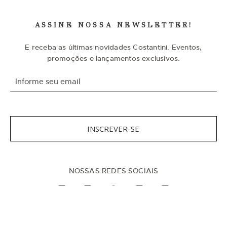
ASSINE NOSSA NEWSLETTER!
E receba as últimas novidades Costantini. Eventos,
promoções e lançamentos exclusivos.
I
n
s
c
r
e
v
INSCREVER-SE
a
-
s
e
n
NOSSAS REDES SOCIAIS
a
n
o
s
s
a