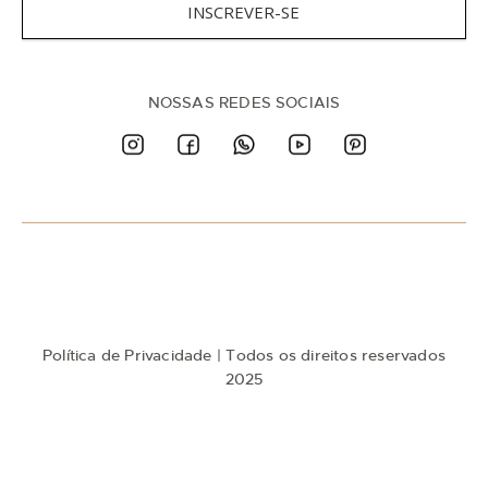
v
INSCREVER-SE
a
-
s
e
n
NOSSAS REDES SOCIAIS
a
n
o
s
s
a
N
e
w
s
l
e
t
Política de Privacidade
| Todos os direitos reservados
t
e
2025
r
: