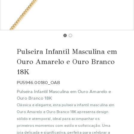
Saltar
para
Pulseira Infantil Masculina em
o
início
Ouro Amarelo e Ouro Branco
da
18K
Galeria
de
PU5946.00180_OAB
imagens
Pulseira Infantil Masculina em Ouro Amarelo e
Ouro Branco 18K
Clássica e elegante, esta pulseira infantil masculina em
Ouro Amarelo e Ouro Branco 18K apresenta design
sólido e atemporal, ideal para acompanhar os
primeiros momentos com estilo e sofisticação. Uma
joia delicada e significativa, perfeita para celebrar a