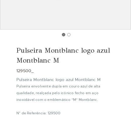
Saltar
para
Pulseira Montblanc logo azul
o
início
Montblanc M
da
Galeria
129500_
de
Pulseira Montblanc logo azul Montblanc M
imagens
Pulseira envolvente dupla em couro azul de alta
qualidade, realçada pelo icónico fecho em aço
inoxidável com o emblemático "M" Montblanc.
N° de Referência: 129500