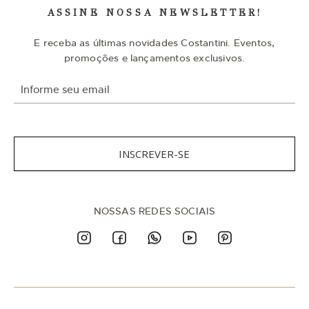
ASSINE NOSSA NEWSLETTER!
E receba as últimas novidades Costantini. Eventos,
promoções e lançamentos exclusivos.
I
n
s
c
r
e
v
INSCREVER-SE
a
-
s
e
n
NOSSAS REDES SOCIAIS
a
n
o
s
s
a
N
e