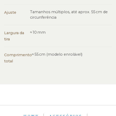
Tamanhos múltiplos, até aprox. 55 cm de
Ajuste
circunferência
≈ 10 mm
Largura da
tira
≈ 55 cm (modelo enrolável)
Comprimento
total