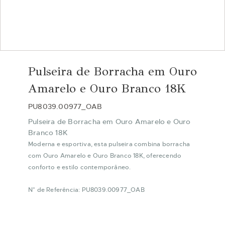
Saltar
para
Pulseira de Borracha em Ouro
o
início
Amarelo e Ouro Branco 18K
da
Galeria
PU8039.00977_OAB
de
Pulseira de Borracha em Ouro Amarelo e Ouro
imagens
Branco 18K
Moderna e esportiva, esta pulseira combina borracha
com Ouro Amarelo e Ouro Branco 18K, oferecendo
conforto e estilo contemporâneo.
N° de Referência: PU8039.00977_OAB