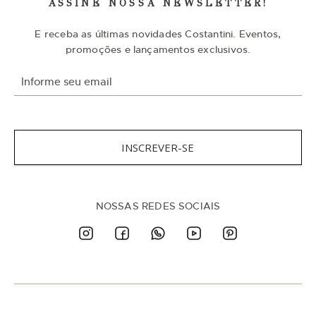
ASSINE NOSSA NEWSLETTER!
E receba as últimas novidades Costantini. Eventos,
promoções e lançamentos exclusivos.
I
n
s
c
r
e
v
INSCREVER-SE
a
-
s
e
n
NOSSAS REDES SOCIAIS
a
n
o
s
s
a
N
e
w