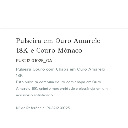
Saltar
para
Pulseira em Ouro Amarelo
o
início
18K e Couro Mônaco
da
Galeria
PU8212.01025_OA
de
Pulseira Couro com Chapa em Ouro Amarelo
imagens
18K
Esta pulseira combina couro com chapa em Ouro
Amarelo 18K, unindo modernidade e elegância em um
acessório sofisticado.
N° de Referência: PU8212.01025