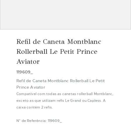
Saltar
para
Refil de Caneta Montblanc
o
início
Rollerball Le Petit Prince
da
Aviator
Galeria
de
119609_
imagens
Refil de Caneta Montblanc Rollerball Le Petit
Prince Aviator
Compatível com todas as canetas rollerball Montblanc,
exceto as que utilizam refis Le Grand ou Capless. A
caixa contém 2 refis.
N° de Referência: 119609_