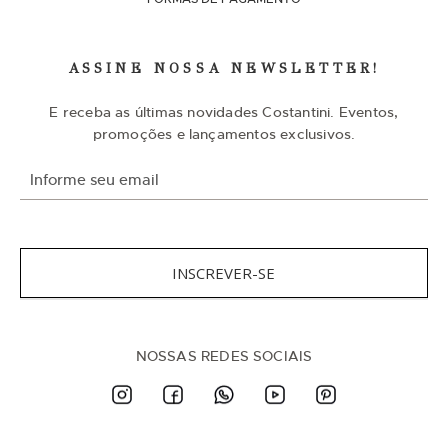
ASSINE NOSSA NEWSLETTER!
E receba as últimas novidades Costantini. Eventos,
promoções e lançamentos exclusivos.
I
n
s
c
r
e
INSCREVER-SE
v
a
-
s
NOSSAS REDES SOCIAIS
e
n
a
n