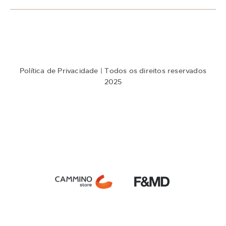
o
s
s
a
N
e
w
Política de Privacidade
| Todos os direitos reservados
s
l
2025
e
t
t
e
r
: