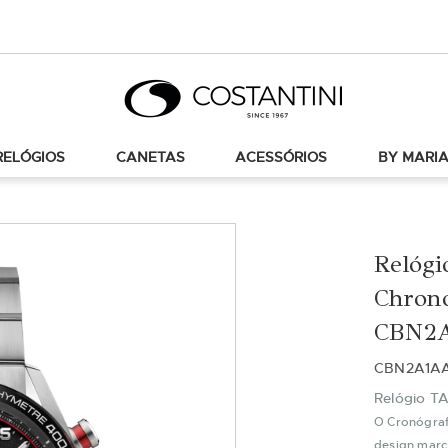
RELÓGIOS
CANETAS
ACESSÓRIOS
BY MARIA
Relógi
Chron
CBN2A
CBN2A1A
Relógio T
O Cronógraf
design marc