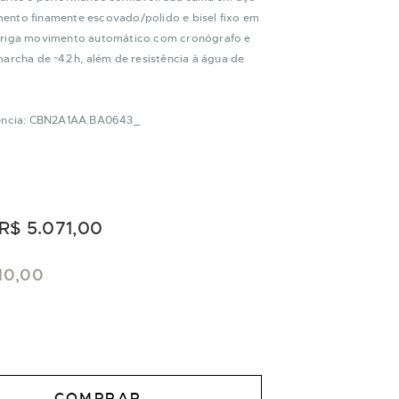
nto finamente escovado/polido e bisel fixo em
riga movimento automático com cronógrafo e
archa de ~42 h, além de resistência à água de
rência: CBN2A1AA.BA0643_
R$ 5.071,00
10,00
COMPRAR