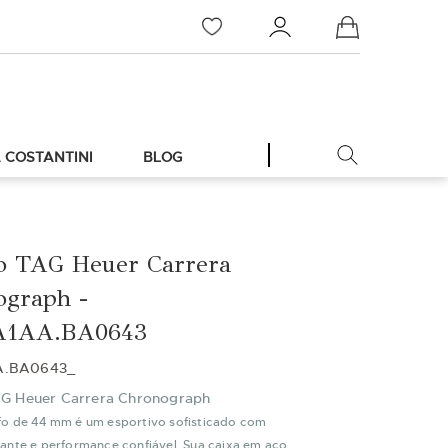
Meu Carrinho
 COSTANTINI
BLOG
o TAG Heuer Carrera
ograph -
1AA.BA0643
A.BA0643_
AG Heuer Carrera Chronograph
o de 44 mm é um esportivo sofisticado com
ante e performance confiável. Sua caixa em aço