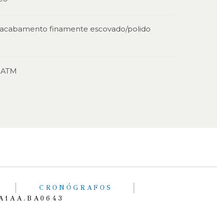
acabamento finamente escovado/polido
0 ATM
CRONÓGRAFOS
A1AA.BA0643