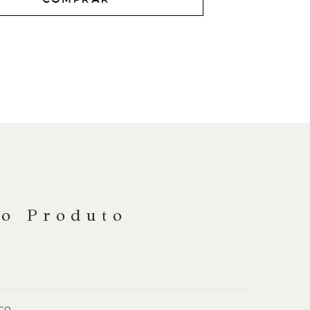
do Produto
co