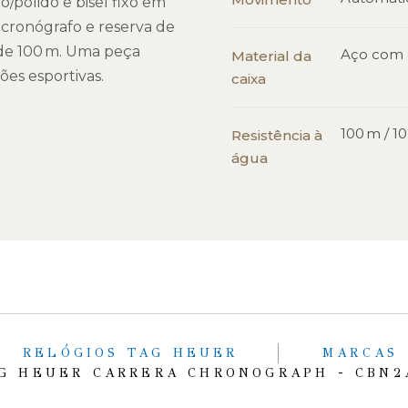
polido e bisel fixo em
cronógrafo e reserva de
 de 100 m. Uma peça
Aço com 
Material da
ões esportivas.
caixa
100 m / 1
Resistência à
água
RELÓGIOS TAG HEUER
MARCAS
G HEUER CARRERA CHRONOGRAPH - CBN2