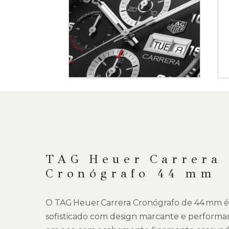
Saltar
para
o
início
da
DESCRIÇÃO
Galeria
de
imagens
TAG Heuer Carrera
Cronógrafo 44 mm
O TAG Heuer Carrera Cronógrafo de 44 mm é
sofisticado com design marcante e performan