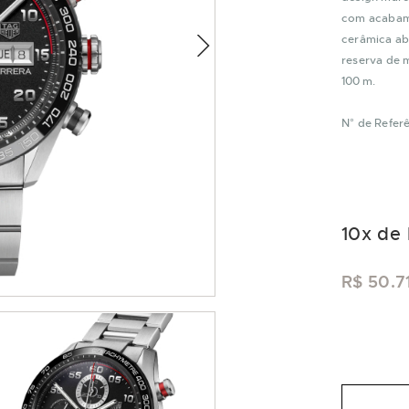
com acabame
cerâmica ab
reserva de m
100 m.
N° de Refe
10
x de
R$ 50.7