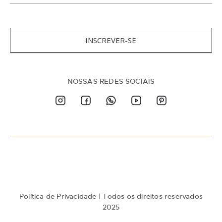
s
c
r
e
v
INSCREVER-SE
a
-
s
e
n
NOSSAS REDES SOCIAIS
a
n
o
s
s
a
N
e
w
s
l
e
t
Política de Privacidade
| Todos os direitos reservados
t
e
2025
r