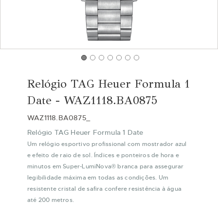
Saltar
para
Relógio TAG Heuer Formula 1
o
início
Date - WAZ1118.BA0875
da
Galeria
WAZ1118.BA0875_
de
Relógio TAG Heuer Formula 1 Date
imagens
Um relógio esportivo profissional com mostrador azul
e efeito de raio de sol. Índices e ponteiros de hora e
minutos em Super-LumiNova® branca para assegurar
legibilidade máxima em todas as condições. Um
resistente cristal de safira confere resistência à água
até 200 metros.