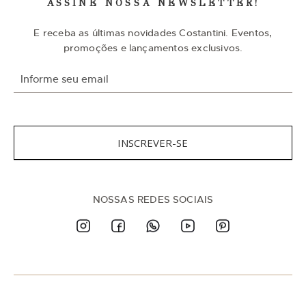
ASSINE NOSSA NEWSLETTER!
E receba as últimas novidades Costantini. Eventos,
promoções e lançamentos exclusivos.
I
n
s
c
r
e
v
INSCREVER-SE
a
-
s
e
n
NOSSAS REDES SOCIAIS
a
n
o
s
s
a
N
e
w