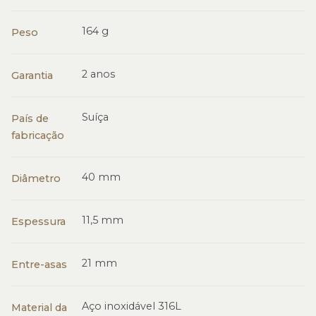
164 g
Peso
2 anos
Garantia
Suíça
País de
fabricação
40 mm
Diâmetro
11,5 mm
Espessura
21 mm
Entre-asas
Aço inoxidável 316L
Material da