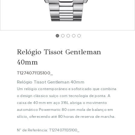
Saltar
para
Relógio Tissot Gentleman
o
início
40mm
da
Galeria
T1274071135100_
de
Relógio Tissot Gentleman 40mm
imagens
Um relógio contemporâneo e sofisticado que combina
o design clássico suíço com tecnologia de ponta. A
caixa de 40 mm em aço 316L abriga o movimento
automático Powermatic 80 com mola de balanço em
silício, oferecendo até 80 horas de reserva de marcha.
N° de Referência: T1274071135100_