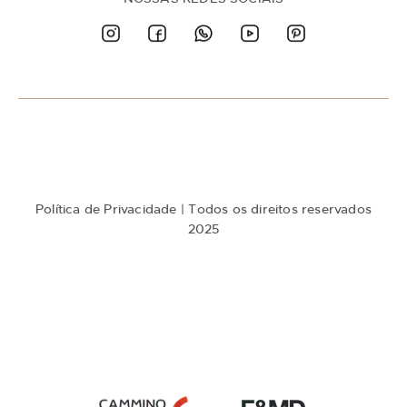
a
n
o
s
s
a
N
e
w
s
l
e
t
Política de Privacidade
| Todos os direitos reservados
t
e
2025
r
: