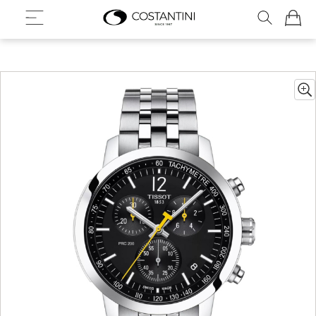
Meu Ca
Pular
para
o
final
da
Galeria
de
imagens