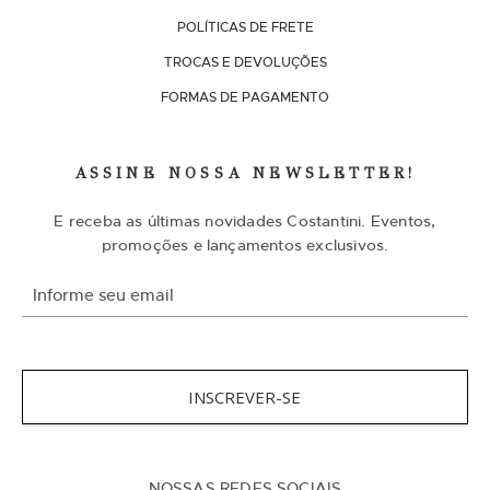
POLÍTICAS DE FRETE
TROCAS E DEVOLUÇÕES
FORMAS DE PAGAMENTO
ASSINE NOSSA NEWSLETTER!
E receba as últimas novidades Costantini. Eventos,
promoções e lançamentos exclusivos.
I
n
s
c
r
e
v
INSCREVER-SE
a
-
s
e
n
NOSSAS REDES SOCIAIS