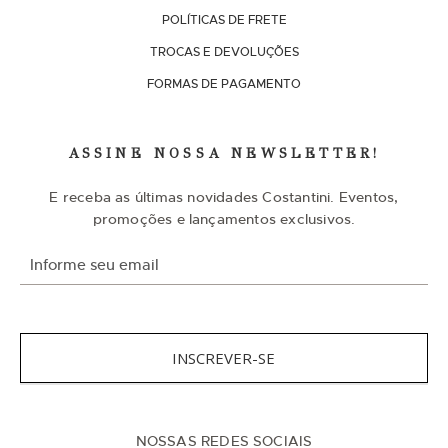
POLÍTICAS DE FRETE
TROCAS E DEVOLUÇÕES
FORMAS DE PAGAMENTO
ASSINE NOSSA NEWSLETTER!
E receba as últimas novidades Costantini. Eventos,
promoções e lançamentos exclusivos.
I
n
s
c
r
e
v
INSCREVER-SE
a
-
s
e
n
NOSSAS REDES SOCIAIS