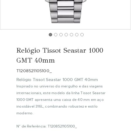
Saltar
para
Relógio Tissot Seastar 1000
o
início
GMT 40mm
da
Galeria
T1208521105100_
de
Relógio Tissot Seastar 1000 GMT 40mm
imagens
Inspirado no universo do mergulho e das viagens
internacionais, este modelo da linha Tissot Seastar
1000 GMT apresenta uma caixa de 40 mm em aço
inoxidável 316L, combinando robustez e estilo
moderno.
N° de Referência: T1208521105100_