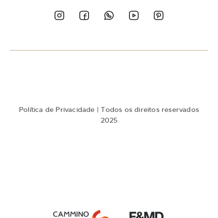
a
n
o
s
s
a
N
e
w
s
l
e
t
Política de Privacidade
| Todos os direitos reservados
t
e
2025
r
: