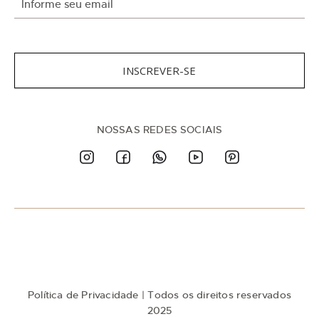
n
s
c
r
e
v
INSCREVER-SE
a
-
s
e
n
NOSSAS REDES SOCIAIS
a
n
o
s
s
a
N
e
w
s
l
e
t
Política de Privacidade
| Todos os direitos reservados
t
e
2025