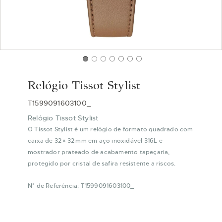
Saltar
para
Relógio Tissot Stylist
o
início
T1599091603100_
da
Relógio Tissot Stylist
Galeria
de
O Tissot Stylist é um relógio de formato quadrado com
imagens
caixa de 32 × 32 mm em aço inoxidável 316L e
mostrador prateado de acabamento tapeçaria,
protegido por cristal de safira resistente a riscos.
N° de Referência: T1599091603100_