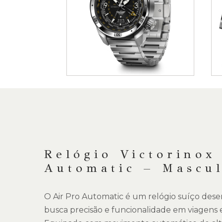
Saltar
para
o
início
da
DESCRIÇÃO
Galeria
de
imagens
Relógio Victorinox
Automatic – Mascu
O Air Pro Automatic é um relógio suíço des
busca precisão e funcionalidade em viagens e 