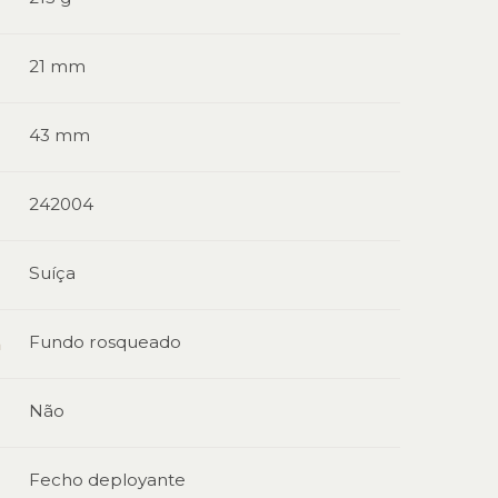
21 mm
43 mm
242004
Suíça
Fundo rosqueado
a
Não
Fecho deployante