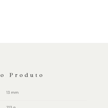
do Produto
13 mm
213 g