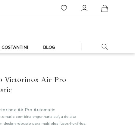
Meu Carrinho
 COSTANTINI
BLOG
o Victorinox Air Pro
atic
ctorinox Air Pro Automatic
utomatic combina engenharia suíça de alta
m design robusto para múltiplos fusos-horários.