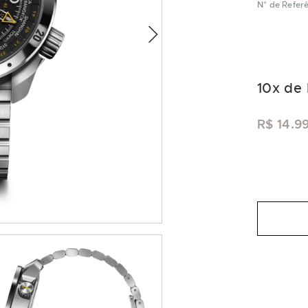
N° de Refer
10
x de
R$ 14.9