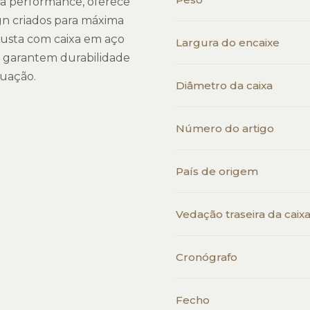
a performance, oferece
gn criados para máxima
obusta com caixa em aço
Largura do encaixe
M garantem durabilidade
tuação.
Diâmetro da caixa
Número do artigo
País de origem
Vedação traseira da caix
Cronógrafo
Fecho