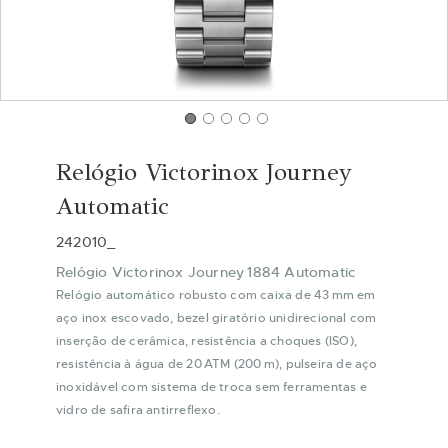
Saltar
para
Relógio Victorinox Journey
o
início
Automatic
da
Galeria
242010_
de
Relógio Victorinox Journey 1884 Automatic
imagens
Relógio automático robusto com caixa de 43 mm em
aço inox escovado, bezel giratório unidirecional com
inserção de cerâmica, resistência a choques (ISO),
resistência à água de 20 ATM (200 m), pulseira de aço
inoxidável com sistema de troca sem ferramentas e
vidro de safira antirreflexo.