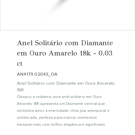
Saltar
para
Anel Solitário com Diamante
o
início
em Ouro Amarelo 18k - 0.03
da
ct
Galeria
de
AN4179.02043_OA
imagens
Anel Solitário com Diamante em Ouro Amarelo
18K
Clássico e radiante, este anel solitário em Ouro
Amarelo 18K apresenta um Diamante central que
simboliza amor e eternidade. Uma joia atemporal e
sofisticada, perfeita para marcar momentos
inesquecíveis com brilho, elegância e significado.