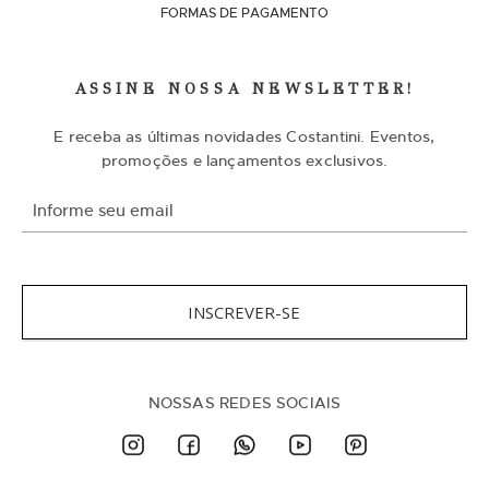
FORMAS DE PAGAMENTO
ASSINE NOSSA NEWSLETTER!
E receba as últimas novidades Costantini. Eventos,
promoções e lançamentos exclusivos.
I
n
s
c
r
e
v
INSCREVER-SE
a
-
s
e
n
NOSSAS REDES SOCIAIS
a
n
o
s