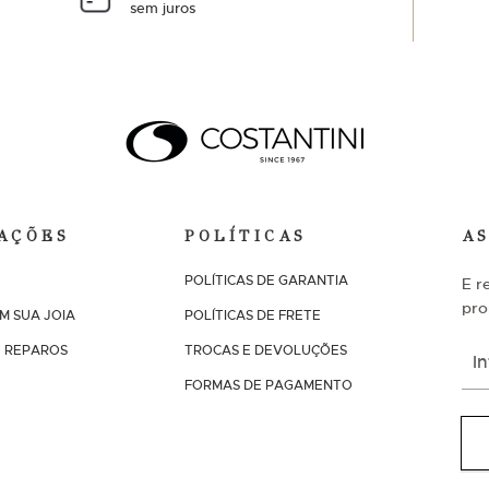
sem juros
AÇÕES
POLÍTICAS
A
POLÍTICAS DE GARANTIA
E r
pro
M SUA JOIA
POLÍTICAS DE FRETE
I
 REPAROS
TROCAS E DEVOLUÇÕES
n
FORMAS DE PAGAMENTO
s
c
r
e
v