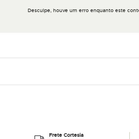
de
imagens
Desculpe, houve um erro enquanto este cont
Frete Cortesia