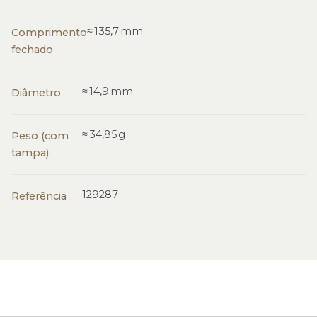
≈ 135,7 mm
Comprimento
fechado
≈ 14,9 mm
Diâmetro
≈ 34,85 g
Peso (com
tampa)
129287
Referência