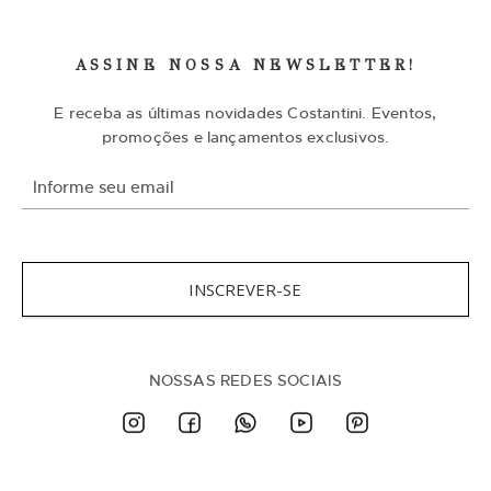
ASSINE NOSSA NEWSLETTER!
E receba as últimas novidades Costantini. Eventos,
promoções e lançamentos exclusivos.
I
n
s
c
r
e
v
INSCREVER-SE
a
-
s
e
n
NOSSAS REDES SOCIAIS
a
n
o
s
s
a