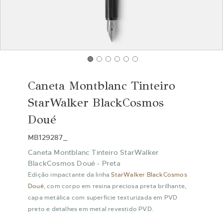
Saltar
para
Caneta Montblanc Tinteiro
o
início
StarWalker BlackCosmos
da
Doué
Galeria
de
MB129287_
imagens
Caneta Montblanc Tinteiro StarWalker
BlackCosmos Doué - Preta
Edição impactante da linha
StarWalker BlackCosmos
Doué
, com corpo em resina preciosa preta brilhante,
capa metálica com superfície texturizada em PVD
preto e detalhes em metal revestido PVD.