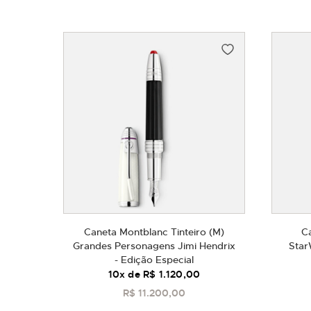
Caneta Montblanc Tinteiro (M)
C
Grandes Personagens Jimi Hendrix
Star
- Edição Especial
10
x de
R$ 1.120,00
R$ 11.200,00
COMPRAR