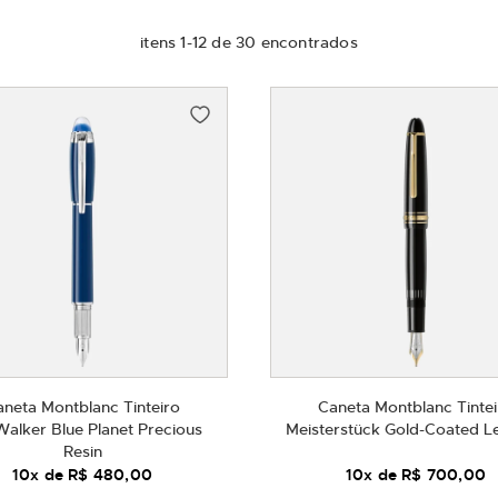
itens
1
-
12
de
30
aneta Montblanc Tinteiro
Caneta Montblanc Tintei
Walker Blue Planet Precious
Meisterstück Gold-Coated L
Resin
10
x de
R$ 480,00
10
x de
R$ 700,00