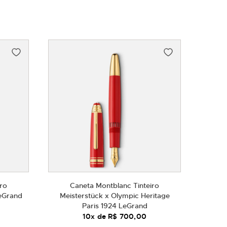
Decrescente
ro
Caneta Montblanc Tinteiro
eGrand
Meisterstück x Olympic Heritage
Paris 1924 LeGrand
10
x de
R$ 700,00