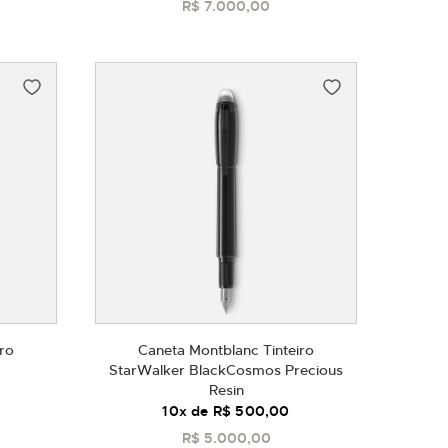
R$ 7.000,00
COMPRAR
ro
Caneta Montblanc Tinteiro
StarWalker BlackCosmos Precious
Resin
10
x de
R$ 500,00
R$ 5.000,00
COMPRAR