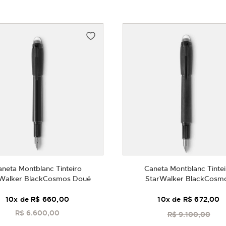
aneta Montblanc Tinteiro
Caneta Montblanc Tintei
Walker BlackCosmos Doué
StarWalker BlackCosm
10
x de
R$ 660,00
10
x de
R$ 672,00
R$ 6.600,00
COMPRAR
COMPRAR
R$ 9.100,00