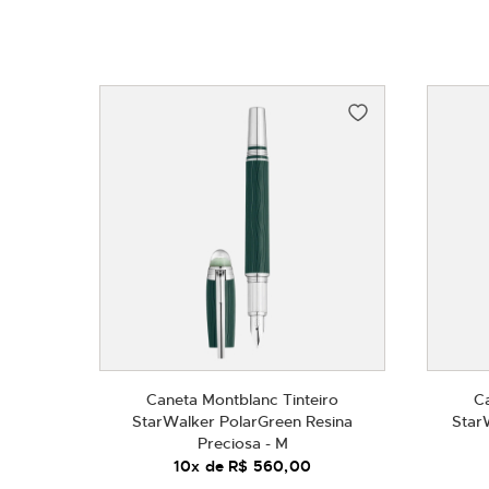
Caneta Montblanc Tinteiro
C
StarWalker PolarGreen Resina
Star
Preciosa - M
10
x de
R$ 560,00