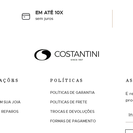
EM ATÉ 10X
sem juros
AÇÕES
POLÍTICAS
A
POLÍTICAS DE GARANTIA
E r
pro
M SUA JOIA
POLÍTICAS DE FRETE
I
 REPAROS
TROCAS E DEVOLUÇÕES
n
FORMAS DE PAGAMENTO
s
c