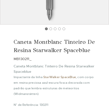
Saltar
para
Caneta Montblanc Tinteiro De
o
início
Resina Starwalker Spaceblue
da
Galeria
MB130211_
de
Caneta Montblanc Tinteiro De Resina Starwalker
imagens
Spaceblue
Impactante da linha
StarWalker SpaceBlue
, com corpo
em resina preciosa azul‑escura fosca decorada com
padrão que lembra estruturas de meteoritos
(Widmanstätten).
N° de Referência: 130211