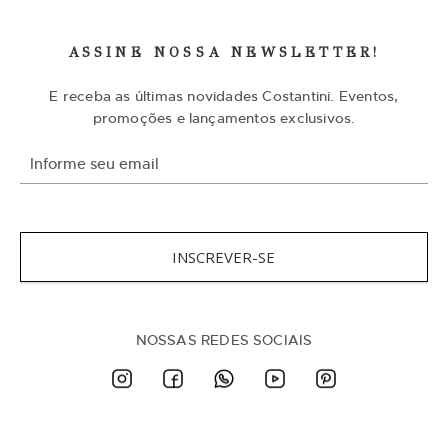
ASSINE NOSSA NEWSLETTER!
E receba as últimas novidades Costantini. Eventos,
promoções e lançamentos exclusivos.
I
n
s
c
r
e
v
INSCREVER-SE
a
-
s
e
n
NOSSAS REDES SOCIAIS
a
n
o
s
s
a