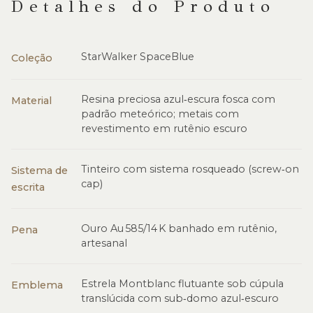
Detalhes do Produto
StarWalker SpaceBlue
Coleção
Resina preciosa azul‑escura fosca com
Material
padrão meteórico; metais com
revestimento em rutênio escuro
Tinteiro com sistema rosqueado (screw‑on
Sistema de
cap)
escrita
Ouro Au 585/14 K banhado em rutênio,
Pena
artesanal
Estrela Montblanc flutuante sob cúpula
Emblema
translúcida com sub‑domo azul‑escuro