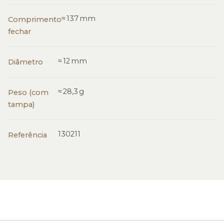
≈ 137 mm
Comprimento
fechar
≈ 12 mm
Diâmetro
≈ 28,3 g
Peso (com
tampa)
130211
Referência